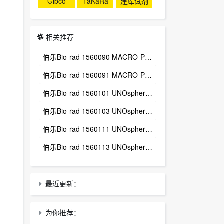
Gibco
TaKaRa
建库试剂
盒
相关推荐
伯乐Bio-rad 1560090 MACRO-PREP T-BUTYL HIC,100ML
伯乐Bio-rad 1560091 MACRO-PREP T-BUTYL HIC,500ML
伯乐Bio-rad 1560101 UNOsphere Q, 25ML
伯乐Bio-rad 1560103 UNOsphere Q, 100ML
伯乐Bio-rad 1560111 UNOsphere S, 25ML
伯乐Bio-rad 1560113 UNOsphere S, 100ML
最近更新：
为你推荐：