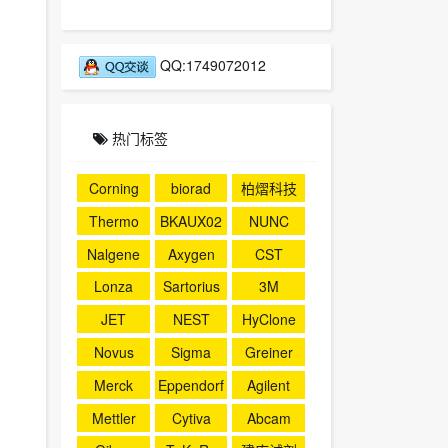
QQ:1749072012
热门标签
Corning
biorad
柏熠科技
Thermo
BKAUX02
NUNC
4
Nalgene
Axygen
CST
Lonza
Sartorius
3M
JET
NEST
HyClone
Novus
Sigma
Greiner
Merck
Eppendorf
Agilent
Mettler
Cytiva
Abcam