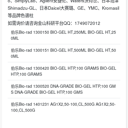
o、SimplyLab、Agilent安捷伦、Waters沃特世、日本岛津
Shimadzu-GL、日本Daicel大赛璐、GE、YMC、Kromasil
等品牌色谱柱
如需询价请咨询金山科研平台QQ：1749072012
伯乐Bio-rad 1300150 BIO-GEL HT,250ML BIO-GEL HT,25
0ML
伯乐Bio-rad 1300151 BIO-GEL HT,500ML BIO-GEL HT,50
0ML
伯乐Bio-rad 1300420 BIO-GEL HTP,100 GRAMS BIO-GEL
HTP,100 GRAMS
伯乐Bio-rad 1300520 DNA-GRADE BIO-GEL HTP,100 GM
S DNA-GRADE BIO-GEL HTP,100 GMS
伯乐Bio-rad 1401231 AG1X2,50-100,CL,500G AG1X2,50-
100,CL,500G