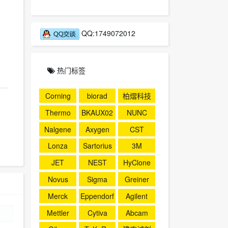
QQ:1749072012
热门标签
Corning
biorad
柏熠科技
Thermo
BKAUX02
NUNC
4
Nalgene
Axygen
CST
Lonza
Sartorius
3M
JET
NEST
HyClone
Novus
Sigma
Greiner
Merck
Eppendorf
Agilent
Mettler
Cytiva
Abcam