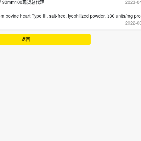
圆型 90mm100现货总代理
2023-0
 heart Type III, salt-free, lyophilized powder, ≥30 units/mg protein (Sigma
2022-0
返回