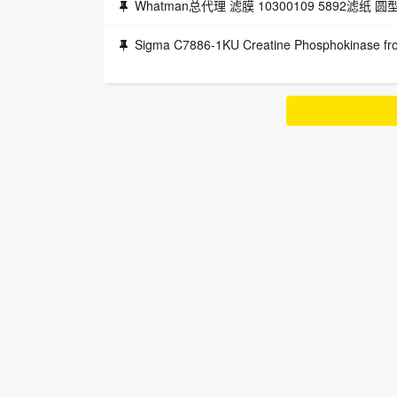
Whatman总代理 滤膜 10300109 5892滤纸 
Sigma C7886-1KU Creatine Phosphokinase from bovine