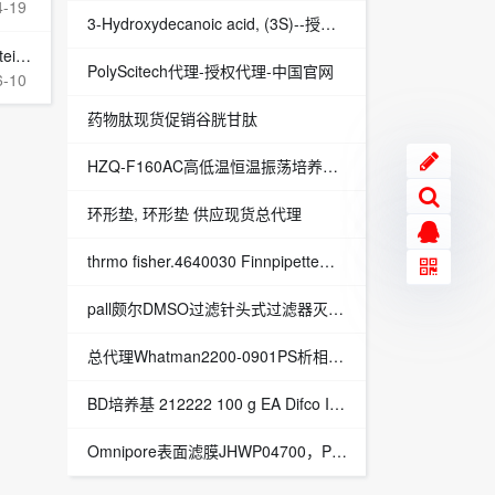
4-19
3-Hydroxydecanoic acid, (3S)--授权代理-中国官网
-Al
PolyScitech代理-授权代理-中国官网
6-10
药物肽现货促销谷胱甘肽
HZQ-F160AC高低温恒温振荡培养箱 振荡培养箱
环形垫, 环形垫 供应现货总代理
thrmo fisher.4640030 Finnpipette™ F3 可变量程单通道移液器（黄色） 2-20μLThermo
pall颇尔DMSO过滤针头式过滤器灭菌针头式过滤器44334433现货总代理
总代理Whatman2200-0901PS析相分离纸1PS 9.0CM 100/PK现货
BD培养基 212222 100 g EA Difco Inositol Assay Medium 肌醇分析培养基现货总代理
Omnipore表面滤膜JHWP04700，PTFE滤膜0.45um孔径JHWP04700现货总代理